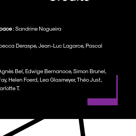
space
: Sandrine Nogueira
 Rebecca Deraspe, Jean-Luc Lagarce, Pascal
Agnès Bel, Edwige Bernanoce, Simon Brunel,
Fay, Helen Foerd, Lea Glasmeyer, Théo Just,
lotte T.