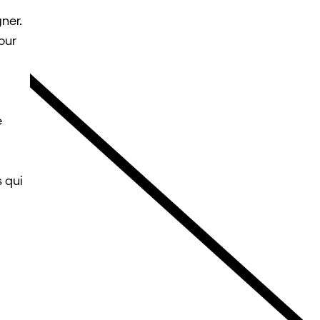
ner.
mour
e
s qui