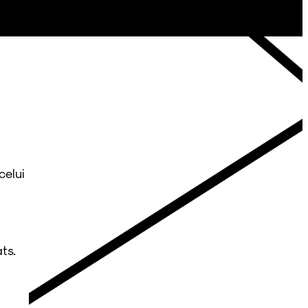
celui
ats.