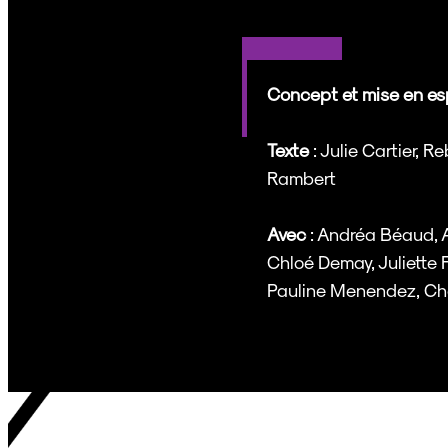
Concept et mise en e
Texte
: Julie Cartier,
Rambert
Avec
: Andréa Béaud, 
Chloé Demay, Juliette 
Pauline Menendez, Char