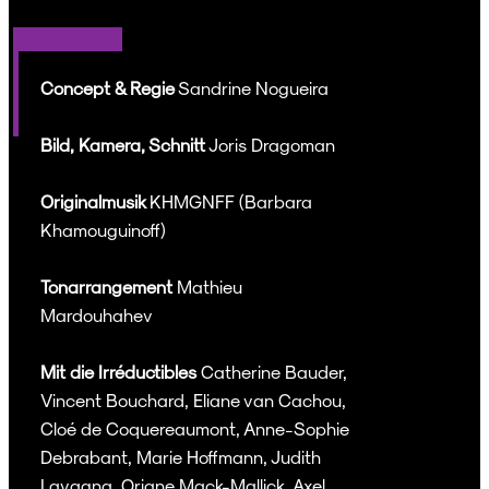
Concept & Regie
Sandrine Nogueira
Bild, Kamera, Schnitt
Joris Dragoman
Originalmusik
KHMGNFF (Barbara
Khamouguinoff)
Tonarrangement
Mathieu
Mardouhahev
Mit die
Irréductibles
Catherine Bauder,
Vincent Bouchard, Eliane van Cachou,
Cloé de Coquereaumont, Anne-Sophie
Debrabant, Marie Hoffmann, Judith
Lavagna, Oriane Mack-Mallick, Axel