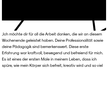
„Ich möchte dir für all die Arbeit danken, die wir an diesem
Wochenende geleistet haben. Deine Professionalität sowie
deine Pädagogik sind bemerkenswert. Diese erste
Erfahrung war kraftvoll, bewegend und befreiend für mich.
Es ist eines der ersten Male in meinem Leben, dass ich
spüre, wie mein Körper sich befreit, kreativ wird und so viel
Spaß hat!“
Vanessa
, Workshop
La Méthode
, 2019.
„Jeden Dienstag wachse ich und akzeptiere mich dank des
Theaters und dieses Kurses ein bisschen mehr. Vielen,