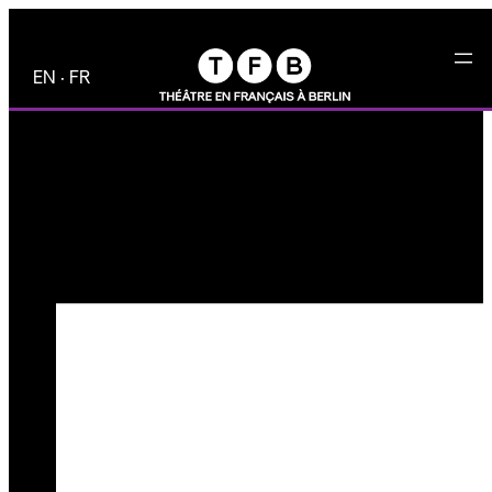
Zum
Inhalt
EN
·
FR
springen