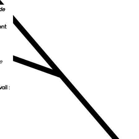
de
ent
e
vail
: